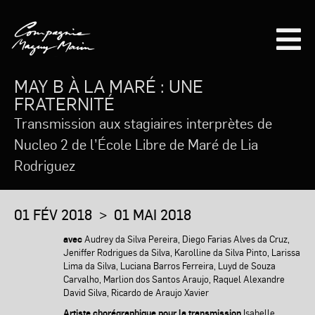
Aller
au
contenu
principal
MAY B À LA MARÉ : UNE
FRATERNITÉ
Transmission aux stagiaires interprètes de
Nucleo 2 de l’École Libre de Maré de Lia
Rodriguez
01 FÉV 2018 > 01 MAI 2018
avec
Audrey da Silva Pereira, Diego Farias Alves da Cruz,
Jeniffer Rodrigues da Silva, Karolline da Silva Pinto, Larissa
Lima da Silva, Luciana Barros Ferreira, Luyd de Souza
Carvalho, Marlion dos Santos Araujo, Raquel Alexandre
David Silva, Ricardo de Araujo Xavier
Artiste chorégraphique pour la transmission
Isabelle