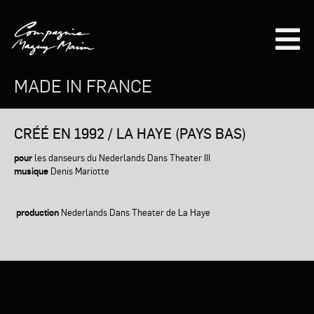
Aller
au
contenu
principal
MADE IN FRANCE
CRÉÉ EN 1992 / LA HAYE (PAYS BAS)
pour
les danseurs du Nederlands Dans Theater III
musique
Denis Mariotte
production
Nederlands Dans Theater de La Haye