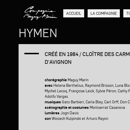
Aller
au
contenu
ACCUEIL
LA COMPAGNIE
T
principal
HYMEN
CRÉÉ EN 1984 / CLOÎTRE DES CAR
D'AVIGNON
chorégraphie
Maguy Marin
avec
Helena Berthelius, Raymond Brisson, Luna Blo
Mychel Lecoq, Françoise Leick, Sylvie Péron, Cathy
Adolfo Vargas.
musiques
Gato Barbieri, Carla Bley, Carl Orff, Don
scénographie et costumes
Montserrat Casanova
lumières
Jogn Davis
son
Woicech Kulpinski et Arturo Rayon