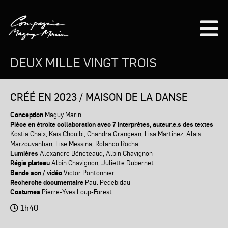
Aller
au
contenu
principal
DEUX MILLE VINGT TROIS
CRÉÉ EN 2023 / MAISON DE LA DANSE
Conception
Maguy Marin
Pièce en étroite collaboration avec 7 interprètes, auteur.e.s des textes
Kostia Chaix, Kaïs Chouibi, Chandra Grangean, Lisa Martinez, Alaïs
Marzouvanlian, Lise Messina, Rolando Rocha
Lumières
Alexandre Béneteaud, Albin Chavignon
Régie plateau
Albin Chavignon, Juliette Dubernet
Bande son / vidéo
Victor Pontonnier
Recherche documentaire
Paul Pedebidau
Costumes
Pierre-Yves Loup-Forest
1h40